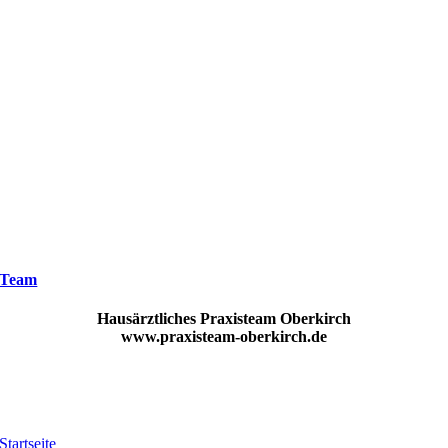
Team
Hausärztliches Praxisteam
Oberkirch
www.praxisteam-oberkirch.de
Startseite