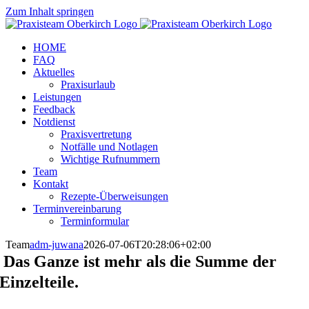
Zum Inhalt springen
HOME
FAQ
Aktuelles
Praxisurlaub
Leistungen
Feedback
Notdienst
Praxisvertretung
Notfälle und Notlagen
Wichtige Rufnummern
Team
Kontakt
Rezepte-Überweisungen
Terminvereinbarung
Terminformular
Team
adm-juwana
2026-07-06T20:28:06+02:00
Das Ganze ist mehr als die Summe der
Einzelteile.